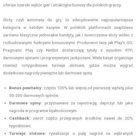
oferuje szeroki wybór gier i atrakcyjne bonusy dla polskich graczy.
Sloty, czyli automaty do gry, to zdecydowanie najpopularniejsza
kategoria w każdym kasynie. W polskich platformach znajdziesz
zarówno klasyczne jednorękie bandyty, jak i nowoczesne sloty wideo z
rozbudowanymi funkcjami bonusowymi. Producenci tacy jak Play’n GO,
Pragmatic Play czy NetEnt dostarczają tytuły z wysokim RTP,
darmowymi spinami i progresywnymi jackpotami. Wiele kasyn organizuje
również cotygodniowe turnieje slotowe, gdzie można wygrać
dodatkowe nagrody pieniężne lub darmowe spiny.
Bonus powitalny:
często 100% lub więcej od pierwszej wpłaty, plus
50-200 darmowych spinów.
Darmowe spiny:
przyznawane za rejestrację, depozyt lub jako
nagroda w programie lojalnościowym.
Cashback:
zwrot części przegranych środków, nawet do 20%
tygodniowo.
Turnieje slotowe:
rywalizacja o pulę nagród na wybranych