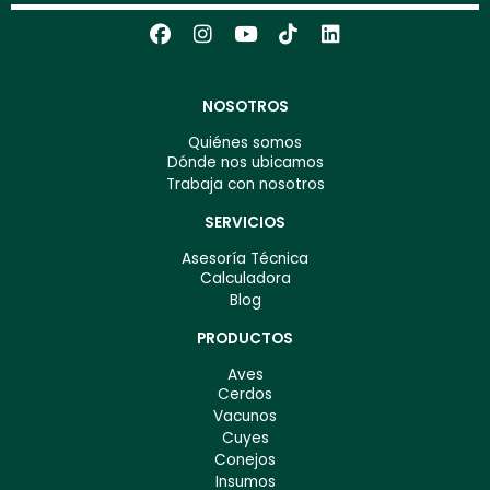
NOSOTROS
Quiénes somos
Dónde nos ubicamos
Trabaja con nosotros
SERVICIOS
Asesoría Técnica
Calculadora
Blog
PRODUCTOS
Aves
Cerdos
Vacunos
Cuyes
Conejos
Insumos