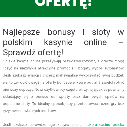
OFERTĘ!
Najlepsze bonusy i sloty w
polskim kasynie online –
Sprawdź ofertę!
Polskie kasyna online przeżywają prawdziwy rozkwit, a gracze mogą
liczyć na niezwykle atrakcyjne promocje i bogaty wybór automatów.
Jeśli szukasz emocji i chcesz maksymalnie wykorzystać swój budżet,
warto zwrócić uwagę na oferty bonusowe, które potrafią zwielokrotnić
pierwszy depozyt. Nowi użytkownicy często otrzymują pakiet powitalny
składający się z bonusu od wpłaty oraz darmowych spinów na
popularne sloty. To idealny sposób, aby przetestować różne gry bez
ryzykowania własnych środków.
Jeśli szukasz sprawdzonego kasyna online,
luckera casino polska